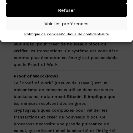
transactions et la création de nouveaux blocs
sont basées sur la puissance de calcul, le Proof of
Refuser
Stake dépend de la quantité de cryptomonnaie
Voir les préférences
qu'un utilisateur détient et met en jeu (stake)
dans le réseau. Les validateurs sont choisis,
Politique de cookies
Politique de confidentialité
souvent de manière aléatoire mais pondérée par
leur enjeu, pour créer de nouveaux blocs ou
vérifier les transactions. Ce système est considéré
comme plus économe en énergie et plus scalable
que le Proof of Work.
Proof of Work (PoW)
Le "Proof of Work" (Preuve de Travail) est un
mécanisme de consensus utilisé dans certaines
blockchains, notamment Bitcoin. Il implique que
les mineurs résolvent des énigmes
cryptographiques complexes pour valider les
transactions et créer de nouveaux blocs. Ce
processus nécessite une grande puissance de
calcul, garantissant ainsi la sécurité et l'intégrité