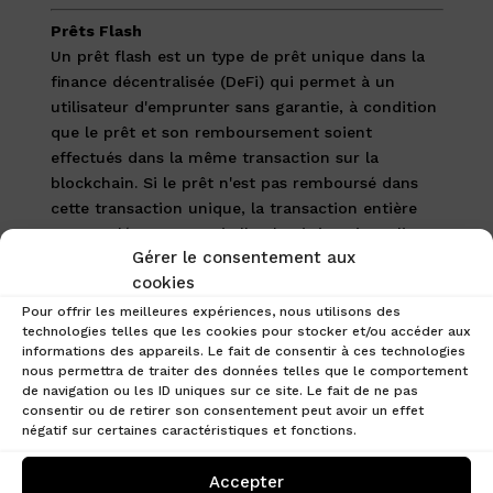
Prêts Flash
Un prêt flash est un type de prêt unique dans la
finance décentralisée (DeFi) qui permet à un
utilisateur d'emprunter sans garantie, à condition
que le prêt et son remboursement soient
effectués dans la même transaction sur la
blockchain. Si le prêt n'est pas remboursé dans
cette transaction unique, la transaction entière
est annulée, comme si elle n'avait jamais eu lieu.
Gérer le consentement aux
Les prêts flash sont souvent utilisés pour
cookies
exploiter des opportunités d'arbitrage ou pour
exécuter des transactions complexes sur les
Pour offrir les meilleures expériences, nous utilisons des
technologies telles que les cookies pour stocker et/ou accéder aux
marchés DeFi.
informations des appareils. Le fait de consentir à ces technologies
nous permettra de traiter des données telles que le comportement
Proof of Stake (PoS)
de navigation ou les ID uniques sur ce site. Le fait de ne pas
Le "Proof of Stake" (Preuve d'Enjeu) est un
consentir ou de retirer son consentement peut avoir un effet
mécanisme de consensus utilisé dans certaines
négatif sur certaines caractéristiques et fonctions.
blockchains. Contrairement au "Proof of Work"
(Preuve de Travail), où la validation des
Accepter