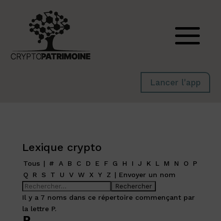
Lancer l'app
Lexique crypto
Tous
|
#
A
B
C
D
E
F
G
H
I
J
K
L
M
N
O
P
Q
R
S
T
U
V
W
X
Y
Z
|
Envoyer un nom
Il y a 7 noms dans ce répertoire commençant par
la lettre P.
P