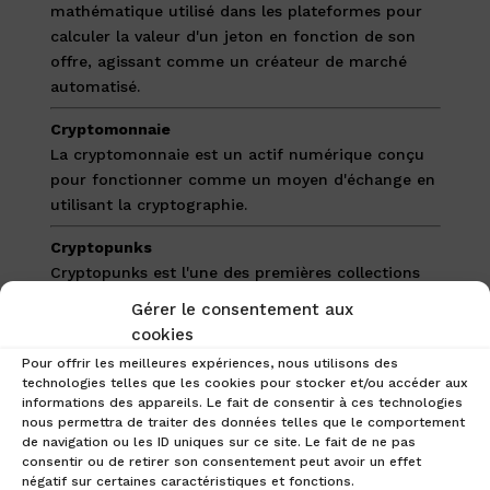
mathématique utilisé dans les plateformes pour
calculer la valeur d'un jeton en fonction de son
offre, agissant comme un créateur de marché
automatisé.
Cryptomonnaie
La cryptomonnaie est un actif numérique conçu
pour fonctionner comme un moyen d'échange en
utilisant la cryptographie.
Cryptopunks
Cryptopunks est l'une des premières collections
de jetons non fongibles (NFT) créée sur Ethereum
Gérer le consentement aux
(ETH) et a inspiré le standard ERC-721 qui
cookies
alimente la plupart des collections numériques.
Pour offrir les meilleures expériences, nous utilisons des
technologies telles que les cookies pour stocker et/ou accéder aux
Curve Finance (CRV)
informations des appareils. Le fait de consentir à ces technologies
Curve Finance (CRV) est une plateforme
nous permettra de traiter des données telles que le comportement
d'échange de cryptomonnaies et un pool de
de navigation ou les ID uniques sur ce site. Le fait de ne pas
consentir ou de retirer son consentement peut avoir un effet
liquidité sur Ethereum.
négatif sur certaines caractéristiques et fonctions.