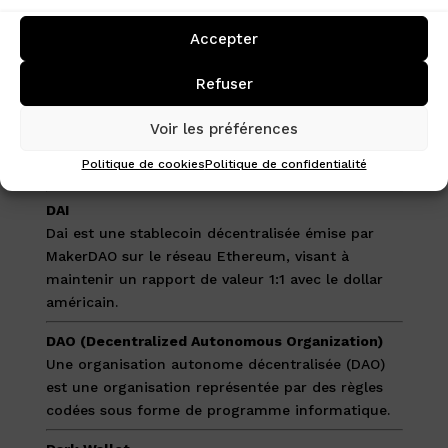
Curve Wars
Accepter
Curve Wars désigne la compétition entre les
protocoles de finance décentralisée pour obtenir
Refuser
du pouvoir de vote et maximiser les récompenses
CRV dans les pools de liquidité limités de Curve
Voir les préférences
Finance.
Politique de cookies
Politique de confidentialité
D
DAI
Dai est une stablecoin décentralisée émise par
MakerDAO sur le réseau Ethereum, visant à
maintenir un rapport de valeur 1:1 avec le dollar
américain.
DAO (Decentralized Autonomous Organization)
Une organisation autonome décentralisée (DAO)
est une organisation représentée par des règles
codées sous forme de programme informatique.