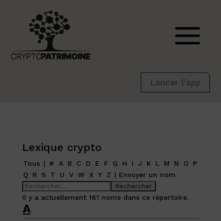
Lancer l'app
Lexique crypto
Tous
|
#
A
B
C
D
E
F
G
H
I
J
K
L
M
N
O
P
Q
R
S
T
U
V
W
X
Y
Z
|
Envoyer un nom
Il y a actuellement 161 noms dans ce répertoire.
A