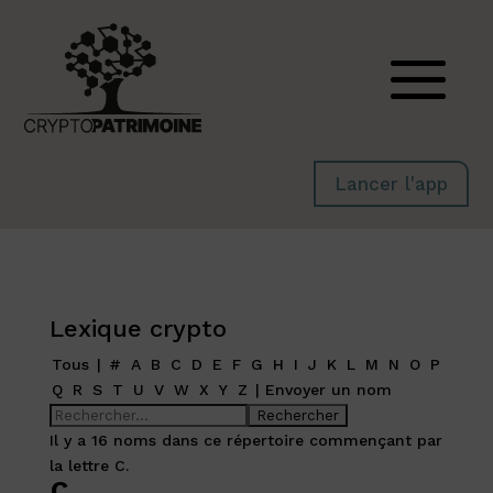
Lancer l'app
Lexique crypto
Tous
|
#
A
B
C
D
E
F
G
H
I
J
K
L
M
N
O
P
Q
R
S
T
U
V
W
X
Y
Z
|
Envoyer un nom
Il y a 16 noms dans ce répertoire commençant par
la lettre C.
C