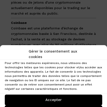
pièces ou de jetons d'une cryptomonnaie
actuellement disponibles pour le trading sur le
marché et auprès du public.
Coinbase
Coinbase est une plateforme d'échange de
cryptomonnaies basée à San Francisco, destinée à
l'achat, à la vente et au stockage de devises
numériques, avec plus de 90 millions d'utilisateurs
dans le monde.
Gérer le consentement aux
cookies
CoinDesk
Pour offrir les meilleures expériences, nous utilisons des
CoinDesk est une source d'information de premier
technologies telles que les cookies pour stocker et/ou accéder aux
plan dans le domaine des cryptomonnaies, créé
informations des appareils. Le fait de consentir à ces technologies
en 2013 elle fournit des mises à jour en temps
nous permettra de traiter des données telles que le comportement
de navigation ou les ID uniques sur ce site. Le fait de ne pas
réel, des rapports approfondis et des données de
consentir ou de retirer son consentement peut avoir un effet
marché essentielles, et organise également des
négatif sur certaines caractéristiques et fonctions.
conférences et des événements majeurs dans
l'industrie.
Accepter