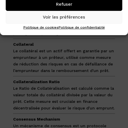
Cold Wallet
Refuser
Un cold wallet est une solution de stockage hors
ligne et sécurisée pour les cryptomonnaies,
Voir les préférences
minimisant les risques d'accès non autorisés et
protégeant des menaces en ligne telles que le
Politique de cookies
Politique de confidentialité
piratage et le phishing.
Collateral
Le collatéral est un actif offert en garantie par un
emprunteur à un prêteur, utilisé comme mesure
de réduction des risques en cas de défaillance de
l'emprunteur dans le remboursement d'un prêt.
Collateralization Ratio
Le Ratio de Collatéralisation est calculé comme la
valeur totale du collatéral divisée par la valeur du
prêt. Cette mesure est cruciale en finance
décentralisée pour évaluer le risque d'un emprunt.
Consensus Mechanism
Un mécanisme de consensus est un protocole