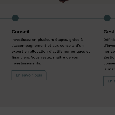
Conseil
Gest
Investissez en plusieurs étapes, grâce à
Défini
l’accompagnement et aux conseils d’un
d’inve
expert en allocation d’actifs numériques et
horizo
financiers. Vous restez maître de vos
gestio
investissements.
consei
la maî
En savoir plus
En 