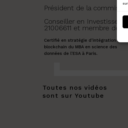
sur
Président de la commissi
Conseiller en Investissem
21006611 et membre de l’
Certifié en stratégie d’intégration de l
blockchain du MBA en science des
données de l’ESA à Paris.
Toutes nos vidéos
sont sur Youtube