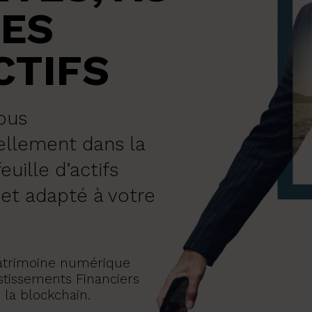
DES
CTIFS
vous
llement dans la
uille d’actifs
et adapté à votre
patrimoine numérique
stissements Financiers
 la blockchain.