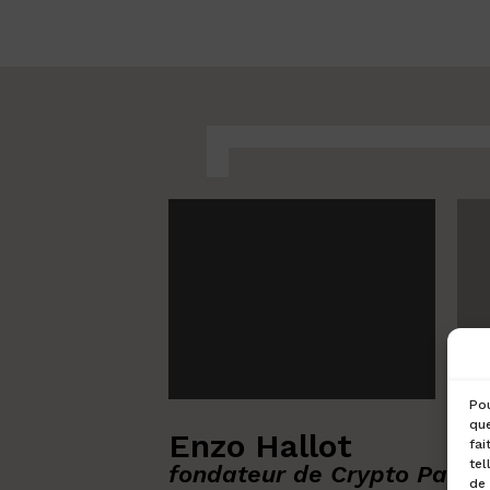
Pou
que
Enzo Hallot
fai
tel
fondateur de Crypto Patri
de 