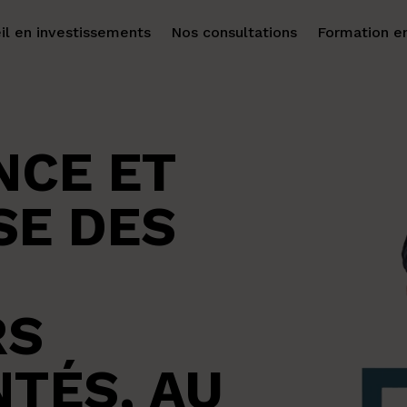
il en investissements
Nos consultations
Formation en
NCE ET
SE DES
RS
TÉS, AU