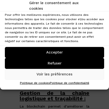
et des accords entre les parties
Gérer le consentement aux
prenantes.
cookies
Exemple :
Pour offrir les meilleures expériences, nous utilisons des
technologies telles que les cookies pour stocker et/ou accéder aux
Un contrat intelligent peut être utilisé
informations des appareils. Le fait de consentir à ces technologies
nous permettra de traiter des données telles que le comportement
pour automatiser le processus de
de navigation ou les ID uniques sur ce site. Le fait de ne pas
paiement des fournisseurs en s’assurant
consentir ou de retirer son consentement peut avoir un effet
que les conditions d’exécution sont
négatif sur certaines caractéristiques et fonctions.
respectées, évitant ainsi les retards,
désaccords, etc.
Accepter
Refuser
Voir les préférences
Politique de cookies
Politique de confidentialité
Gestion de la chaîne
logistique et traçabilité :
La blockchain permet d’améliorer la