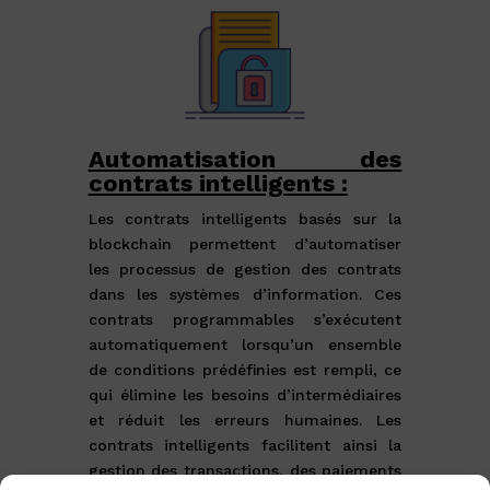
Automatisation des
contrats intelligents :
Les
contrats intelligents
basés sur la
blockchain permettent d’automatiser
les processus de gestion des contrats
dans les systèmes d’information. Ces
contrats programmables s’exécutent
automatiquement lorsqu’un ensemble
de conditions prédéfinies est rempli, ce
qui élimine les besoins d’intermédiaires
et réduit les erreurs humaines. Les
contrats intelligents facilitent ainsi la
gestion des transactions, des paiements