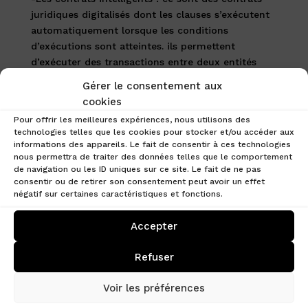
juridiques digitalisés dont les clauses s’exécutent
automatiquement lorsque les conditions
d’exécutions sont atteintes. ils permettent
d’exécuter des transactions entre deux entités
suivants un certain nombre de règles prédéfinis
Gérer le consentement aux
de façon automatique et autonome. C’est-à-dire
cookies
sans un tiers de confiance chargé de son
Pour offrir les meilleures expériences, nous utilisons des
exécution.
technologies telles que les cookies pour stocker et/ou accéder aux
informations des appareils. Le fait de consentir à ces technologies
Les exemples d’utilisations sont diverss et variés :
nous permettra de traiter des données telles que le comportement
déposer automatiquement des liquidités dans un
de navigation ou les ID uniques sur ce site. Le fait de ne pas
protocole, standardiser l’échange de deux tokens
consentir ou de retirer son consentement peut avoir un effet
négatif sur certaines caractéristiques et fonctions.
différents; voter dans une DAO, ou encore la
fabrication de l’ensemble des produits financiers
Accepter
de l’écosystème crypto.
-L’émission de tokens / financement participatif
Refuser
(ICO) : tout le monde peut créer un projet,
émettre son token sur la blockchain Ethereum et
Voir les préférences
tenter de le vendre pour se faire financer.