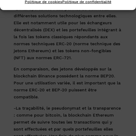
Politique de cookies
Politique de confidentialité
-L’interopérabilité : elle permet de connecter
différentes solutions technologiques entre elles.
Elle est notamment utile pour les échangeurs
décentralisés (DEX) et les portefeuilles intégrant à
la fois les tokens classiques répondants aux
normes techniques ERC-20 (norme technique des
jetons Ethereum) et les tokens non-fongibles
(NFT) aux normes ERC-721.
En comparaison, des jetons développés sur la
blockchain Binance possèdent la norme BEP20.
Pour une utilisation variée, il est important que la
norme ERC-20 et BEP-20 puissent être
compatible.
-La traçabilité, le pseudonymat et la transparence
: comme pour bitcoin, la blockchain Ethereum
permet de suivre toutes les transactions qui y
sont effectuées et par quels portefeuilles elles
sont effectuées. Une fois de plus comme pour la