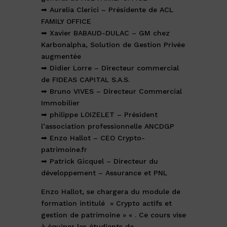
➡
Aurelia Clerici
– Présidente de
ACL
FAMILY OFFICE
➡
Xavier BABAUD-DULAC
– GM chez
Karbonalpha, Solution de Gestion Privée
augmentée
➡
Didier Lorre
– Directeur commercial
de
FIDEAS CAPITAL S.A.S.
➡
Bruno VIVES
– Directeur Commercial
Immobilier
➡
philippe LOIZELET
– Président
l’association professionnelle
ANCDGP
➡
Enzo Hallot
– CEO
Crypto-
patrimoine.fr
➡
Patrick Gicquel
– Directeur du
développement – Assurance et PNL
Enzo Hallot, se chargera du module de
formation intitulé » Crypto actifs et
gestion de patrimoine » « . Ce cours vise
à équiper les étudiants de