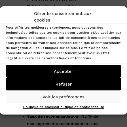
Tokénisation immobilière
Gérer le consentement aux
Et bien plus
cookies
Pour offrir les meilleures expériences, nous utilisons des
technologies telles que les cookies pour stocker et/ou accéder aux
Avis clients
informations des appareils. Le fait de consentir à ces technologies
nous permettra de traiter des données telles que le comportement
de navigation ou les ID uniques sur ce site. Le fait de ne pas
Chez Crypto Patrimoine, nous nous
consentir ou de retirer son consentement peut avoir un effet
engageons à offrir des formations de la
négatif sur certaines caractéristiques et fonctions.
plus haute qualité dans le domaine de
la blockchain et des cryptomonnaies. La
Accepter
satisfaction et les retours de nos clients
sont au cœur de notre démarche. Voici
Refuser
ce que nos clients disent de nos
formations :
Voir les préférences
Chiffres de satisfaction
Politique de cookies
Politique de confidentialité
Taux de recommandation
: 92 % de
nos apprenants recommandent nos