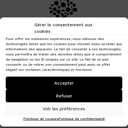
Gérer le consentement aux
cookies
Pour offrir les meilleures expériences, nous utilisons des
technologies telles que les cookies pour stocker et/ou accéder aux
informations des appareils. Le fait de consentir à ces technologies
nous permettra de traiter des données telles que le comportement
de navigation ou les ID uniques sur ce site. Le fait de ne pas
Newsletter du
consentir ou de retirer son consentement peut avoir un effet
négatif sur certaines caractéristiques et fonctions.
07/02/2023
Accepter
Comme chaque mardi, vous trouverez ci-dessous
des liens vers des articles sélectionnés par
Refuser
Crypto-Patrimoine et traitant de l’actualité de
l’écosystème Blockchain, de Bitcoin et des
Voir les préférences
crypto-actifs. Au programme :
Politique de cookies
Politique de confidentialité
Point marché