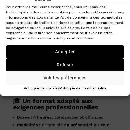
Maîtriser les différents formats de jetons d’un
Pour offrir les meilleures expériences, nous utilisons des
technologies telles que les cookies pour stocker et/ou accéder aux
point de vue réglementaire
:
informations des appareils. Le fait de consentir à ces technologies
Jetons de paiement, jetons utilitaires, jetons
nous permettra de traiter des données telles que le comportement
financiers… Vous apprendrez à les distinguer et à
de navigation ou les ID uniques sur ce site. Le fait de ne pas
comprendre les obligations qui en découlent.
consentir ou de retirer son consentement peut avoir un effet
négatif sur certaines caractéristiques et fonctions.
Appréhender le cadre réglementaire européen
:
À travers l’étude de MiCA (Markets in Crypto-
Accepter
Assets) et d’autres textes de référence, vous
découvrirez comment encadrer cette classe
Refuser
d’actifs dans le respect des normes
de
conformité
et des pratiques professionnelles.
Voir les préférences
Politique de cookies
Politique de confidentialité
🎓
Un format adapté aux
exigences professionnelles
Durée : 4 heures
, condensées et efficaces
Modalités :
disponible
en présentiel
ou
en e-