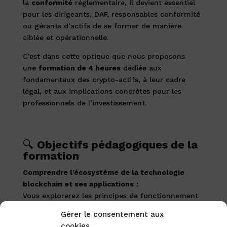
la
conformité
réglementaire, il devient essentiel
pour les dirigeants, DAF, responsables conformité
ou gérants d’actifs de se former de manière
ciblée et opérationnelle.
C’est dans cette optique que nous proposons
une
formation de 4 heures
dédiée aux
fondamentaux des crypto-actifs, à leur cadre
légal, et aux implications concrètes pour les
professionnels de l’investissement.
🔍
Objectifs pédagogiques de la
formation
Comprendre l’écosystème de la technologie
blockchain et ses applications
:
Vous explorerez les principes de fonctionnement
de la blockchain, ses cas d’usage concrets et son
Gérer le consentement aux
impact sur les infrastructures financières.
cookies