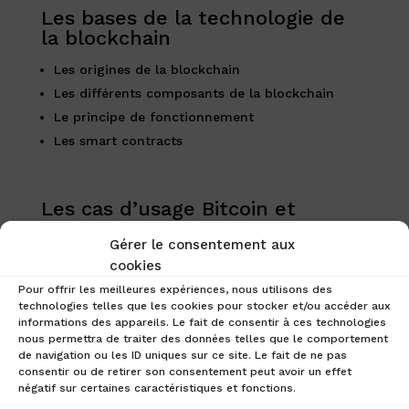
Les bases de la technologie de
la blockchain
Les origines de la blockchain
Les différents composants de la blockchain
Le principe de fonctionnement
Les smart contracts
Les cas d’usage Bitcoin et
Ethereum
Gérer le consentement aux
Découverte et compréhension de Bitcoin
cookies
Découverte et compréhension d’Ethereum
Pour offrir les meilleures expériences, nous utilisons des
technologies telles que les cookies pour stocker et/ou accéder aux
informations des appareils. Le fait de consentir à ces technologies
nous permettra de traiter des données telles que le comportement
Les propriétés financières des
de navigation ou les ID uniques sur ce site. Le fait de ne pas
actifs numériques en France
consentir ou de retirer son consentement peut avoir un effet
négatif sur certaines caractéristiques et fonctions.
Les risques liés aux actifs numériques