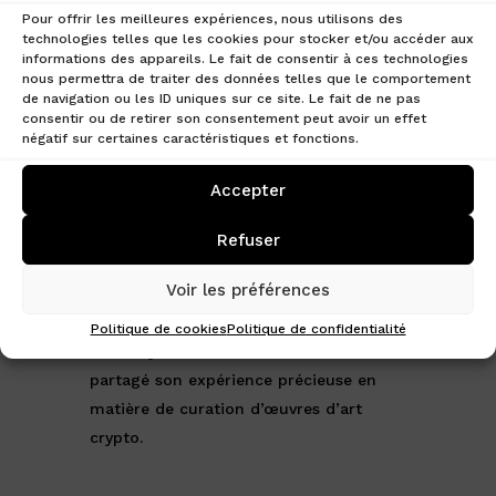
Pour offrir les meilleures expériences, nous utilisons des
secteur :
technologies telles que les cookies pour stocker et/ou accéder aux
informations des appareils. Le fait de consentir à ces technologies
John Karp, Président de la NFT
nous permettra de traiter des données telles que le comportement
FACTORY PARIS.
Il a partagé ses
de navigation ou les ID uniques sur ce site. Le fait de ne pas
consentir ou de retirer son consentement peut avoir un effet
connaissances sur l’importance des NFT
négatif sur certaines caractéristiques et fonctions.
dans le monde de l’art numérique et
leur impact sur l’économie.
Accepter
Ronan Journoud, Avocat Fiscaliste.
Il
a éclairé l’audience sur les implications
Refuser
fiscales entourant les cryptomonnaies
Voir les préférences
et les NFT.
Brian Beccafico, spécialiste NFT pour
Politique de cookies
Politique de confidentialité
Sotheby’s et Collectionneur d’Art.
Il a
partagé son expérience précieuse en
matière de curation d’œuvres d’art
crypto.