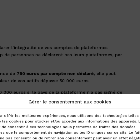
larer l’intégralité de vos comptes de plateformes
p de personnes ne déclarent pas leurs plateformes, par
ende de
750 euros par compte non déclaré
, elle peut
aleur de vos actifs dépasse 50 000 euros.
000 euros si le pays de la plateforme n’a pas signé de
 France.
Gérer le consentement aux cookies
lité sur les actifs numériques évoluent rapidement. Si
r offrir les meilleures expériences, nous utilisons des technologies telles
à la fiscalité des actifs numériques, n’hésitez pas à
 les cookies pour stocker et/ou accéder aux informations des appareils. 
t de consentir à ces technologies nous permettra de traiter des données
les que le comportement de navigation ou les ID uniques sur ce site. Le fai
ne pas consentir ou de retirer son consentement peut avoir un effet négati