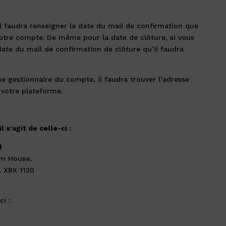
il faudra renseigner la date du mail de confirmation que
votre compte. De même pour la date de clôture, si vous
 date du mail de confirmation de clôture qu’il faudra
e gestionnaire du compte, il faudra trouver l’adresse
 votre plateforme.
 s’agit de celle-ci :
d
um House,
, XBX 1120
ci :