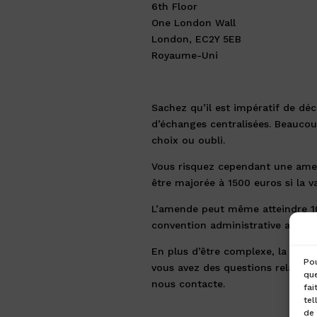
6th Floor
One London Wall
London, EC2Y 5EB
Royaume-Uni
Sachez qu’il est impératif de déc
d’échanges centralisées. Beaucou
choix ou oubli.
Vous risquez cependant une am
être majorée à 1500 euros si la v
L’amende peut même atteindre 10 
convention administrative avec la
En plus d’être complexe, la fisca
Pou
vous avez des questions relatives 
que
nous contacte.
fai
tel
de 