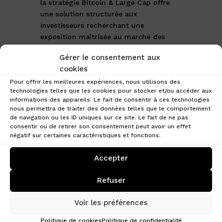
la stratégie Bitcoin & Large Cap offre
une solution structurée aux
investisseurs recherchant une
exposition maîtrisée au marché des
actifs numériques. Bien qu’elle
Gérer le consentement aux
comporte des risques inhérents aux
cookies
crypto-actifs, elle s’adresse
Pour offrir les meilleures expériences, nous utilisons des
particulièrement à ceux qui souhaitent
technologies telles que les cookies pour stocker et/ou accéder aux
déléguer la gestion de leur portefeuille
informations des appareils. Le fait de consentir à ces technologies
tout en bénéficiant d’une approche
nous permettra de traiter des données telles que le comportement
diversifiée et défensive.
de navigation ou les ID uniques sur ce site. Le fait de ne pas
consentir ou de retirer son consentement peut avoir un effet
négatif sur certaines caractéristiques et fonctions.
PRENDRE RENDEZ
Accepter
VOUS
Refuser
Voir les préférences
Politique de cookies
Politique de confidentialité