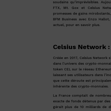
soudains qu’imprévisibles. Aujo
FTX, Mt. Gox et Celsius Netwo
promesses de gains mirobolants, 
BFM Business avec Enzo Hallot, 
actuel, pour en savoir plus.
Celsius Network : 
Créée en 2017, Celsius Network 
dans l’univers des crypto-monnaie
token CEL sur le réseau Ethereum. 
laissant ses utilisateurs dans l’i
que cette déroute est principalem
inhérente des crypto-monnaies.
La France comptait de nombreux 
exacte de fonds détenus par des 
gérait plus de 10 milliards de d