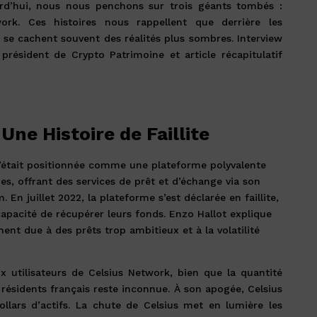
urd’hui, nous nous penchons sur trois géants tombés :
rk. Ces histoires nous rappellent que derrière les
se cachent souvent des réalités plus sombres. Interview
président de Crypto Patrimoine et article récapitulatif
Une Histoire de Faillite
s’était positionnée comme une plateforme polyvalente
s, offrant des services de prêt et d’échange via son
En juillet 2022, la plateforme s’est déclarée en faillite,
ncapacité de récupérer leurs fonds. Enzo Hallot explique
ent due à des prêts trop ambitieux et à la volatilité
utilisateurs de Celsius Network, bien que la quantité
résidents français reste inconnue. À son apogée, Celsius
ollars d’actifs. La chute de Celsius met en lumière les