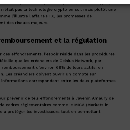
cements risqués. Amaury de Tonquédec, de BFM Crypto,
n’était pas la technologie crypto en soi, mais plutôt une
me l’illustre l’affaire FTX, les promesses de
nt des risques majeurs.
remboursement et la régulation
r ces effondrements, l’espoir réside dans les procédures
taille que les créanciers de Celsius Network, par
n remboursement d’environ 68% de leurs actifs, en
on. Les créanciers doivent ouvrir un compte sur
rs informations correspondent entre les deux plateformes
our prévenir de tels effondrements à l’avenir. Amaury de
de cadres réglementaires comme le MICA (Markets in
e à protéger les investisseurs tout en permettant