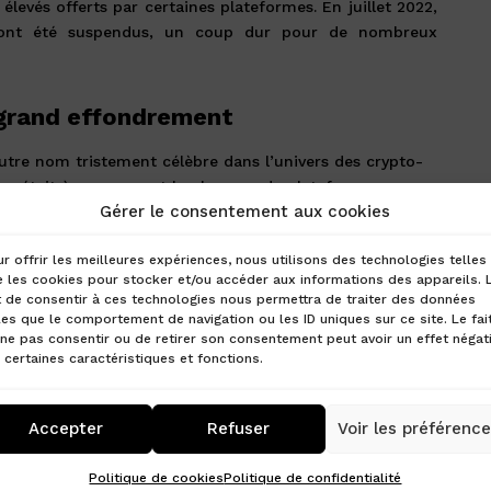
levés offerts par certaines plateformes. En juillet 2022,
s ont été suspendus, un coup dur pour de nombreux
 grand effondrement
 autre nom tristement célèbre dans l’univers des crypto-
ox était à un moment la plus grande plateforme
Gérer le consentement aux cookies
rès de 70% des transactions mondiales. En 2014, Mt. Gox
du 850 000 Bitcoins dans une série de piratages,
r offrir les meilleures expériences, nous utilisons des technologies telles
nfrastructure de la plateforme. Le scandale a laissé des
 les cookies pour stocker et/ou accéder aux informations des appareils. 
 a marqué l’histoire comme l’un des plus grands
t de consentir à ces technologies nous permettra de traiter des données
es crypto-monnaies.
les que le comportement de navigation ou les ID uniques sur ce site. Le fai
ne pas consentir ou de retirer son consentement peut avoir un effet négati
 certaines caractéristiques et fonctions.
taculaire
Accepter
Refuser
Voir les préférenc
rmes les plus prometteuses, a connu une chute tout aussi
am Bankman-Fried (SBF), est accusé de mauvaise gestion
Politique de cookies
Politique de confidentialité