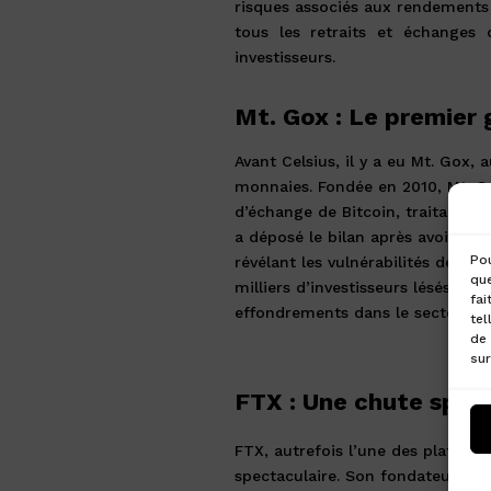
risques associés aux rendements é
tous les retraits et échange
investisseurs.
Mt. Gox : Le premier
Avant Celsius, il y a eu Mt. Gox,
monnaies. Fondée en 2010, Mt. G
d’échange de Bitcoin, traitant p
a déposé le bilan après avoir per
Pou
révélant les vulnérabilités de l’i
que
milliers d’investisseurs lésés et
fai
effondrements dans le secteur d
tel
de 
sur
FTX : Une chute spec
FTX, autrefois l’une des platefo
spectaculaire. Son fondateur, S