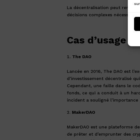
sur
La décentralisation peut rendre l
décisions complexes nécessitant 
Cas d’usage d
The DAO
Lancée en 2016, The DAO est l’exe
d’investissement décentralisé qui
Cependant, une faille dans le co
fonds, ce qui a conduit à un har
incident a souligné l’importance 
MakerDAO
MakerDAO est une plateforme de f
de prêter et d’emprunter des cryp