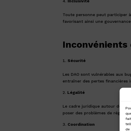
Inclusivité
Toute personne peut participer à
favorisant ainsi une gouvernance
Inconvénients
Sécurité
Les DAO sont vulnérables aux bu
entraîner des pertes financières 
Légalité
Le cadre juridique autour des D
Pou
poser des problèmes de réglemen
que
fai
Coordination
tel
de 