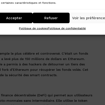
 certaines caractéristiques et fonctions.
a coordination des membres difficile, surtout pour les
une collaboration intensive.
Accepter
Refuser
Voir les préférenc
es DAO
Politique de cookies
Politique de confidentialité
mple le plus célèbre et controversé. C’était un fonds
 a levé plus de 150 millions de dollars en Ethereum.
de a permis à des hackers de détourner un tiers des
d fork d’Ethereum pour récupérer les fonds volés. Cet
de la sécurité des smart contracts.
inance décentralisée (DeFi) qui permet aux utilisateurs
to-monnaies sans intermédiaire. Elle utilise le token