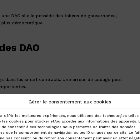
 une DAO si elle possède des tokens de gouvernance,
 plus démocratique.
 des DAO
gs dans les smart contracts. Une erreur de codage peut
importantes.
Gérer le consentement aux cookies
AO est encore flou dans de nombreux pays, ce qui peut
r offrir les meilleures expériences, nous utilisons des technologies telles
tation et de conformité.
 les cookies pour stocker et/ou accéder aux informations des appareils. 
t de consentir à ces technologies nous permettra de traiter des données
les que le comportement de navigation ou les ID uniques sur ce site. Le fai
ne pas consentir ou de retirer son consentement peut avoir un effet négati