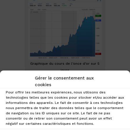
Graphique du cours de l’once d’or sur 5
jours
Gérer le consentement aux
cookies
Pour offrir les meilleures expériences, nous utilisons des
Les répercussions sur le
technologies telles que les cookies pour stocker et/ou accéder aux
informations des appareils. Le fait de consentir à ces technologies
marché des actifs
nous permettra de traiter des données telles que le comportement
numériques :
de navigation ou les ID uniques sur ce site. Le fait de ne pas
consentir ou de retirer son consentement peut avoir un effet
Si le début d’année avait été
négatif sur certaines caractéristiques et fonctions.
relativement profitable pour le secteur,