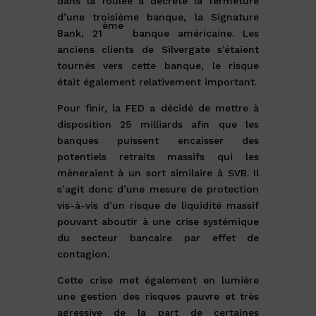
dans la foulée a décrété la fermeture
d’une troisième banque, la Signature
ème
Bank, 21
banque américaine. Les
anciens clients de Silvergate s’étaient
tournés vers cette banque, le risque
était également relativement important.
Pour finir, la FED a décidé de mettre à
disposition 25 milliards afin que les
banques puissent encaisser des
potentiels retraits massifs qui les
mèneraient à un sort similaire à SVB. Il
s’agit donc d’une mesure de protection
vis-à-vis d’un risque de liquidité massif
pouvant aboutir à une crise systémique
du secteur bancaire par effet de
contagion.
Cette crise met également en lumière
une gestion des risques pauvre et très
agressive de la part de certaines