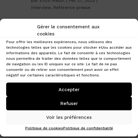
par
Enzo Hallot
|
Fév 21, 2023
|
Interview
,
Référence presse
Gérer le consentement aux
cookies
Pour offrir les meilleures expériences, nous utilisons des
technologies telles que les cookies pour stocker et/ou accéder aux
informations des appareils. Le fait de consentir à ces technologies
nous permettra de traiter des données telles que le comportement
de navigation ou les ID uniques sur ce site. Le fait de ne pas
consentir ou de retirer son consentement peut avoir un effet
négatif sur certaines caractéristiques et fonctions.
Accepter
Vous souhaitez en savoir davantage sur
Refuser
l’immobilier tokénisé et les produits financiers
immobiliers liés à la blockchain ? Retrouvez
Voir les préférences
l’interview du président de Crypto Patrimoine
pour le journal Capital !
Politique de cookies
Politique de confidentialité