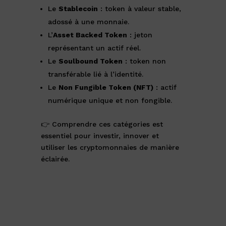
Le
Stablecoin
: token à valeur stable,
adossé à une monnaie.
L’
Asset Backed Token
: jeton
représentant un actif réel.
Le
Soulbound Token
: token non
transférable lié à l’identité.
Le
Non Fungible Token (NFT)
: actif
numérique unique et non fongible.
👉 Comprendre ces catégories est
essentiel pour investir, innover et
utiliser les cryptomonnaies de manière
éclairée.