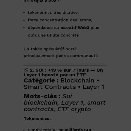
un
risque élevé
:
tokenomics très dilutive,
forte concentration des jetons,
dépendance au
narratif Web3
plus
qu’à une utilité concrète.
Un token spéculatif porté
principalement par sa communauté.
🥈
2. SUI : +19 % sur 7 jours — Un
Layer 1 boosté par un ETF
Catégorie :
Blockchain •
Smart Contracts • Layer 1
Mots-clés :
Sui
blockchain, Layer 1, smart
contracts, ETF crypto
Tokenomics :
Supply totale :
10 milliards SUI