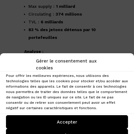
Max supply :
1 milliard
Circulating :
374 millions
TVL :
6 milliards
83 % des jetons détenus par 10
portefeuilles
Analyse :
Morpho propose un modèle innovant de
Gérer le consentement aux
lending, mais :
cookies
Pour offrir les meilleures expériences, nous utilisons des
la
concentration excessive des
technologies telles que les cookies pour stocker et/ou accéder aux
tokens
,
informations des appareils. Le fait de consentir à ces technologies
nous permettra de traiter des données telles que le comportement
les
vesting periods
,
de navigation ou les ID uniques sur ce site. Le fait de ne pas
et une distribution encore trop
consentir ou de retirer son consentement peut avoir un effet
centralisée
négatif sur certaines caractéristiques et fonctions.
Accepter
limitent son attractivité auprès des
investisseurs.