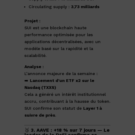
Circulating supply :
3,73 milliards
Projet :
SUI est une blockchain haute
performance optimisée pour les
applications décentralisées, avec un
modèle basé sur la rapidité et la
scalabilité.
Analyse :
L’annonce majeure de la semaine :
➡️
Lancement d’un ETF x2 sur le
Nasdaq (TXXS)
Cela a généré un intérêt institutionnel
accru, contribuant à la hausse du token.
SUI confirme son statut de
Layer 1 à
suivre de près
.
🥉
3. AAVE : +18 % sur 7 jours — Le
leader de la DeFi confirme sa